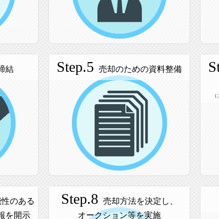
Step.5
S
締結
売却のための資料整備
（
Step.8
能性のある
売却方法を決定し、
報を開示
オークション等を実施